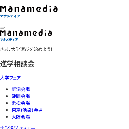
さあ、大学選びを始めよう！
進学相談会
大学フェア
新潟会場
静岡会場
浜松会場
東京(池袋)会場
大阪会場
大学進学セミナー