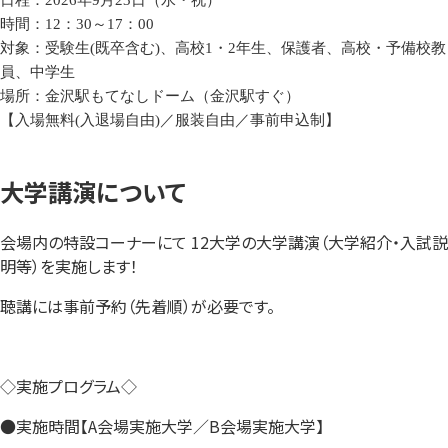
日程：
2026
年9月
23
日（水・祝）
時間：
12
：
30
～
17
：
00
対象：受験生
(
既卒含む
)
、高校
1
・
2
年生、保護者、高校・予備校教
員、中学生
場所：金沢駅もてなしドーム（金沢駅すぐ）
【入場無料
(
入退場自由
)
／服装自由／事前申込制】
大学講演について
会場内の特設コーナーにて 12大学の大学講演（大学紹介・入試説
明等）を実施します！
聴講には事前予約（先着順）が必要です。
◇実施プログラム◇
●実施時間【A会場実施大学／B会場実施大学】