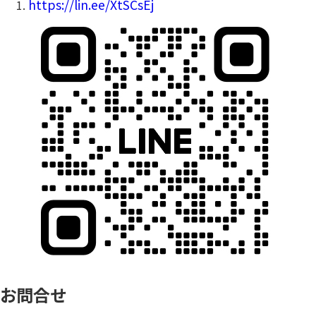
https://lin.ee/XtSCsEj
お問合せ