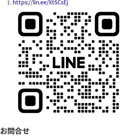
https://lin.ee/XtSCsEj
お問合せ